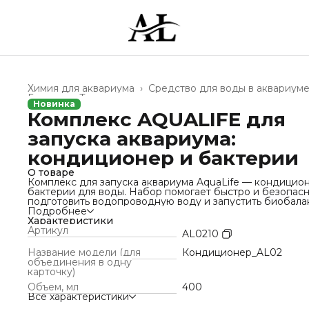
Химия для аквариума
›
Средство для воды в аквариум
Главная
›
Товары для животных
›
Новинка
Комплекс AQUALIFE для
запуска аквариума:
кондиционер и бактерии
О товаре
Комплекс для запуска аквариума AquaLife — кондицио
бактерии для воды. Набор помогает быстро и безопас
подготовить водопроводную воду и запустить биобала
новом аквариуме. Кондиционер мгновенно нейтрализу
Подробнее
хлор, хлорамины и тяжёлые металлы (медь, цинк, свинец)
Характеристики
делая воду безопасной для рыб, креветок, черепах и
Артикул
AL0210
растений без необходимости отстаивания. Живые
бактерии Биостартер ускоряют формирование азотног
Название модели (для
Кондиционер_AL02
цикла, снижают аммиак и нитриты, заселяют фильтр и гр
объединения в одну
полезной микрофлорой, предотвращают помутнение в
карточку)
и неприятный запах. Подходит для запуска аквариума,
Объем, мл
400
после подмен воды и чистки фильтра. Безопасно для в
Все характеристики
обитателей аквариума и декоративных прудов.