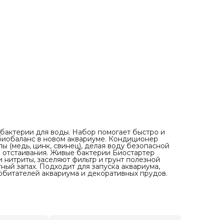
бактерии для воды. Набор помогает быстро и
биобаланс в новом аквариуме. Кондиционер
ы (медь, цинк, свинец), делая воду безопасной
и отстаивания. Живые бактерии Биостартер
 нитриты, заселяют фильтр и грунт полезной
ый запах. Подходит для запуска аквариума,
 обитателей аквариума и декоративных прудов.