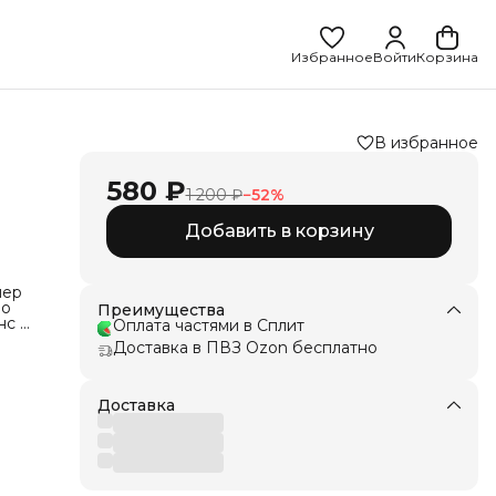
Избранное
Войти
Корзина
е
В избранное
580 ₽
1 200 ₽
−
52
%
Добавить в корзину
нер
но
Преимущества
нс в
Оплата частями в Сплит
ет
Доставка в ПВЗ Ozon бесплатно
,
о
Доставка
унт
оды
сех