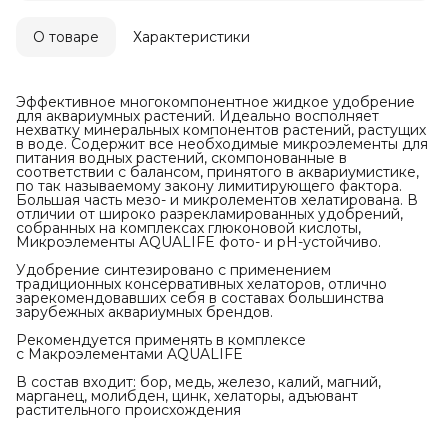
О товаре
Характеристики
Эффективное многокомпонентное жидкое удобрение
для аквариумных растений. Идеально восполняет
нехватку минеральных компонентов растений, растущих
в воде. Содержит все необходимые микроэлементы для
питания водных растений, скомпонованные в
соответствии с балансом, принятого в аквариумистике,
по так называемому закону лимитирующего фактора.
Большая часть мезо- и микролементов хелатирована. В
отличии от широко разрекламированных удобрений,
собранных на комплексах глюконовой кислоты,
Микроэлементы AQUALIFE фото- и pH-устойчиво.
Удобрение синтезировано с применением
традиционных консервативных хелаторов, отлично
зарекомендовавших себя в составах большинства
зарубежных аквариумных брендов.
Рекомендуется применять в комплексе
с Макроэлементами AQUALIFE
В состав входит: бор, медь, железо, калий, магний,
марганец, молибден, цинк, хелаторы, адъювант
растительного происхождения