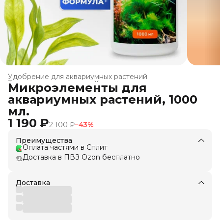
Удобрение для аквариумных растений
Товары для животных
›
Химия для аквариума
›
Микроэлементы для
Главная
›
аквариумных растений, 1000
мл.
1 190 ₽
2 100 ₽
−
43
%
Преимущества
Оплата частями в Сплит
Доставка в ПВЗ Ozon бесплатно
Доставка